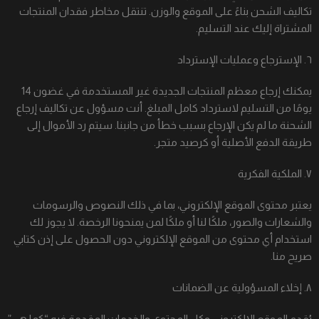
تكاليف الشحن بناءً على الموقع والوزن. تنتقل مخاطر فقدان المنتجات
المشتراة إليك عند التسليم.
٦. الإسترجاع وعمليات الإسترداد
يمكنك إرجاع معظم المنتجات الجديدة غير المستخدمة في غضون 14
يومًا من التسليم لاسترداد كامل المبلغ. أنت مسؤول عن تكاليف إرجاع
الشحنة ما لم يكن الإرجاع بسبب خطأ من جانبنا. سيتم رد الأموال إلى
طريقة الدفع الأصلية أو كرصيد متجر.
٧. الملكية الفكرية
يعتبر محتوى الموقع الإلكتروني، بما في ذلك النصوص والرسومات
والشعارات والصور، ملكًا لنا أو ملكًا لمن يمنحونا الرخصة. لا يجوز لك
استخدام أي محتوى من الموقع الإلكتروني دون الحصول على إذن كتابي
صريح منا.
٨. إخلاء المسؤولية عن الضمانات
يُقدم الموقع الإلكتروني وكل المحتوى والخدمات المقدمة فيه “كما هي”