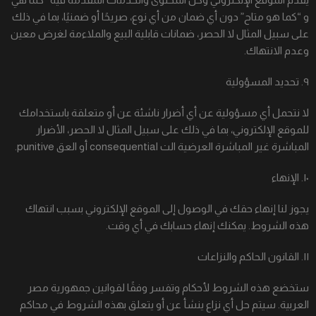
و “كما هو متاح” دون أي ضمان من أي نوع، صريحًا أو ضمنيًا، بما في ذلك
على سبيل المثال لا الحصر، ضمانات قابلية البيع والملاءمة لغرض معين
وعدم الانتهاك.
٩. تحديد المسؤولية
لا نتحمل أي مسؤولية عن أي أضرار ناشئة عن أو متعلقة باستخدامك
للموقع الإلكتروني، بما في ذلك على سبيل المثال لا الحصر، الأضرار
المباشرة غير المباشرة العرضية الت consequential أو العق punitive.
١٠. الإنهاء
يجوز لنا إنهاء حقك في الوصول إلى الموقع الإلكتروني بسبب انتهاك
هذه الشروط. يمكنك إنهاء حسابك في أي وقت.
١١. القانون الحاكم والنزاعات
ستخضع هذه الشروط لأحكام وتفسر وفقًا لقوانين جمهورية مصر
العربية. سيتم حل أي نزاع ينشأ عن أو يتعلق بهذه الشروط في محاكم