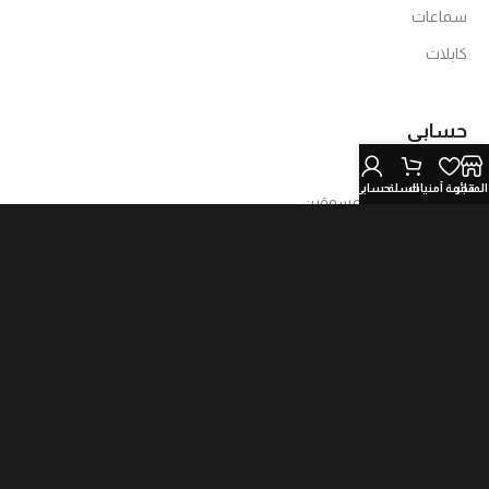
سماعات
كابلات
حسابي
تسجيل الدخول
المتجر
قائمة أمنيات
السلة
حسابي
تسجيل الدخول المسوقين
كُن مسوق بالعمولة
روابط مهمة
الشروط والأحكام
سياسة الخصوصية
الاستبدال والاسترجاع
تابعنا