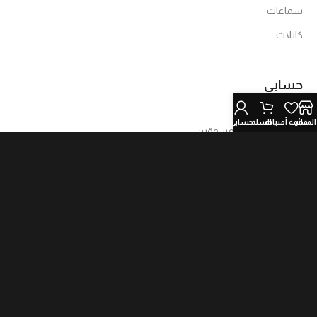
سماعات
كابلات
حسابي
تسجيل الدخول
المتجر
قائمة أمنيات
السلة
حسابي
تسجيل الدخول المسوقين
كُن مسوق بالعمولة
روابط مهمة
الشروط والأحكام
سياسة الخصوصية
الاستبدال والاسترجاع
تابعنا