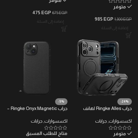
متوفر
متوفر
475
EGP
675
EGP
985
EGP
1,300
EGP
إضافة إلى السلة
إضافة إلى السلة
-5%
-24%
جراب Ringke Alles لهاتف
جراب Ringke Onyx Magnetic –
iPhone 17 Pro Max – متوافق
متوافق مع iPhone 15 (يدعم
اكسسوارات
,
جرابات
اكسسوارات
,
جرابات
مع MagSafe، حامل دوّار 360
MagSafe) – أسود مغناطيسي
درجة (أسود)
متاح للطلب المسبق
متوفر