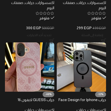
اكسسوارات
,
جرابات
,
صفقات
اكسسوارات
,
جرابات
,
صفقات
اليوم
اليوم
متوفر
متوفر
300
EGP
299
EGP
500
EGP
499
EGP
إضافة إلى السلة
تحديد أحد الخيارات
-40%
-12%
جراب Face Design for Iphone
جراب GUESS لايفون 16
(15 pro max- 16 pro -16 pro max
اكسسوارات
,
جرابات
اكسسوارات
,
جرابات
)