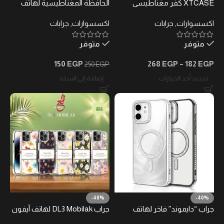
XTCASE كفر مغناطيسي
الحافظة المغناطيسية لهاتف
مطفي شفاف
iPhone 17 Pro Max – شفافة،
اكسسوارات
,
جرابات
اكسسوارات
,
جرابات
متوافقة مع MagSafe
متوفر
متوفر
150
EGP
268
EGP
–
182
EGP
250
EGP
تحديد أحد الخيارات
إضافة إلى السلة
-40%
-40%
جراب “دايموند” فاخر لهاتف
جراب DL3 Mobilak لهاتف آيفون
آيفون 16 بلس
16 بنقشة زهور