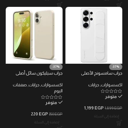
-37%
-37%
جراب سامسونج الأصلي
جراب سيليكون سائل أصلي
(Standing Grip Case) لهاتف
لهاتف آيفون 16 بلس- لون كريم
اكسسوارات
,
جرابات
اكسسوارات
,
جرابات
,
صفقات
جالكسي S25 الترا – حماية وقبضة
ستون
اليوم
يد ومسند مدمج
متوفر
متوفر
1,199
EGP
1,899
EGP
220
EGP
350
EGP
إضافة إلى السلة
إضافة إلى السلة