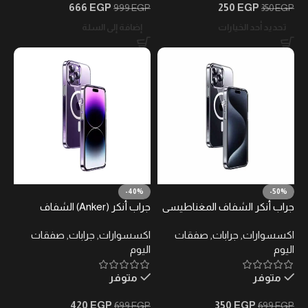
666
EGP
250
EGP
999
EGP
350
EGP
تحديد أحد الخيارات
إضافة إلى السلة
-40%
-50%
جراب أنكر الشفاف المغناطيسي
جراب أنكر (Anker) الشفاف
لهاتف آيفون 15 برو ماكس –
المغناطيسي لهاتف آيفون 15 –
اكسسوارات
,
جرابات
,
صفقات
اكسسوارات
,
جرابات
,
صفقات
متوافق مع MagSafe
متوافق مع MagSafe
اليوم
اليوم
متوفر
متوفر
420
EGP
350
EGP
699
EGP
699
EGP