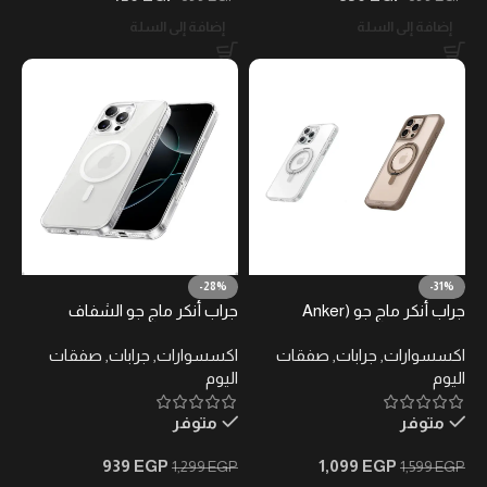
إضافة إلى السلة
إضافة إلى السلة
-28%
-31%
جراب أنكر ماج جو (Anker
جراب أنكر ماج جو الشفاف
MagGo) المغناطيسي مع
المغناطيسي لهاتف آيفون 16 برو
اكسسوارات
,
جرابات
,
صفقات
اكسسوارات
,
جرابات
,
صفقات
مسند حلقي يدور 360 درجة
ماكس – متوافق مع MagSafe
اليوم
اليوم
لآيفون 16 برو ماكس
متوفر
متوفر
939
EGP
1,099
EGP
1,299
EGP
1,599
EGP