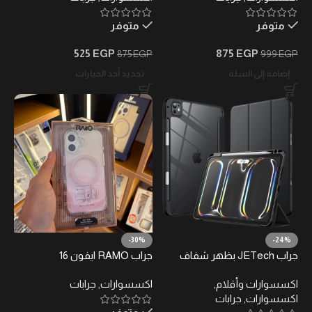
متوفر
متوفر
525
EGP
875
EGP
875
EGP
999
EGP
إضافة إلى السلة
تحديد أحد الخيارات
-30%
-24%
جراب JETech بظهر شفاف
جراب RAMO ايفون 16
نحيف مع حامل، مقاوم للصدمات
اكسسوارات وأقلام
,
اكسسوارات
,
جرابات
للتابلت، مع خاصية التشغيل/
اكسسوارات
,
جرابات
الإيقاف التلقائي للشاشة (أسود)