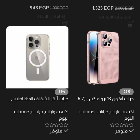
948
EGP
1,525
EGP
1,000
EGP
2,000
EGP
إضافة إلى السلة
تحديد أحد الخيارات
-33%
-29%
جراب آيفون 13 برو ماكس (6.7
جراب أنكر الشفاف المغناطيسي
بوصة)
لهاتف آيفون 15 برو – متوافق مع
اكسسوارات
,
جرابات
,
صفقات
اكسسوارات
,
جرابات
,
صفقات
MagSafe
اليوم
اليوم
متوفر
متوفر