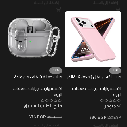
إضافة إلى السلة
إضافة إلى السلة
-32%
-31%
جراب إكس ليفل (X-level) فائق
جراب حماية شفاف من مادة
النحافة لهاتف آيفون 17 برو
TPU لسماعات GQ AirPods
اكسسوارات
,
جرابات
,
صفقات
اكسسوارات
,
جرابات
,
صفقات
ماكس
للرجال والنساء مع حلقة تعليق
اليوم
اليوم
(كارابينر) – أسود شفاف
متاح للطلب المسبق
متوفر
676
EGP
380
EGP
999
EGP
550
EGP
إضافة إلى السلة
إضافة إلى السلة