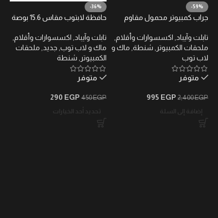
-36%
-59%
جراب كمبيوتر محمول مقاوم
حافظة لابتوب مقاس 15.6 بوصة
للماء والصدمات، مقاس 13-13.3
– مقاومة للصدمات والماء
تابلت وآيباد
,
اكسسوارات وأقلام
,
تابلت وآيباد
,
اكسسوارات وأقلام
,
بوصة، لون أزرق داكن
ملحقات الكمبيوتر
,
شنطة
,
ماك و
ماك و لاب توب
,
جديد
,
ملحقات
لاب توب
الكمبيوتر
,
شنطة
متوفر
متوفر
290
EGP
995
EGP
450
EGP
2,400
EGP
إضافة إلى السلة
تحديد أحد الخيارات