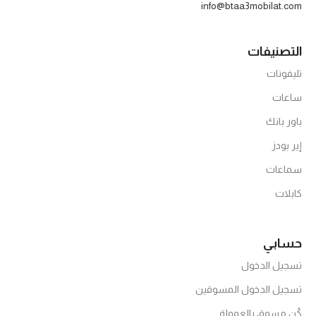
info@btaa3mobilat.com
التصنيفات
تليفونات
ساعات
باور بانك
إير بودز
سماعات
كابلات
حسابي
تسجيل الدخول
تسجيل الدخول المسوقين
كُن مسوق بالعمولة