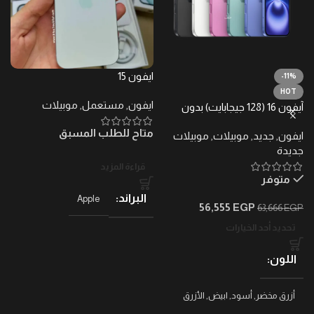
ايفون 15
ايف
-11%
HOT
ايفون
,
مستعمل
,
موبيلات
ا
آيفون 16 (128 جيجابايت) بدون
ضرائب – ضمان محلي
متاح للطلب المسبق
م
ايفون
,
جديد
,
موبيلات
,
موبيلات
جديدة
قراءة المزيد
متوفر
البراند
Apple
56,555
EGP
63,666
EGP
تحديد أحد الخيارات
اللون
أزرق مخضر
,
أسود
,
ابيض
,
الأزرق
البحري العميق
,
بينك