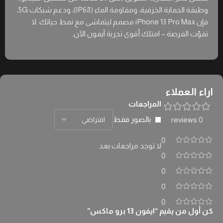
وطبقة الحماية الخزفية، ومقاومة الماء (IP68)، ودعم شبكات 5G،
فإن iPhone 13 Pro Max مصمم ليتماشى مع نمط حياتك. لا
تفوّت الفرصة – امتلك أقوى تجربة آيفون الآن.
اراء العملاء
المراجعات
بالصور فقط
0 reviews
0
لا توجد مراجعات بعد.
0
0
0
0
كن أول من يقيم “ايفون 13 برو ماكس”