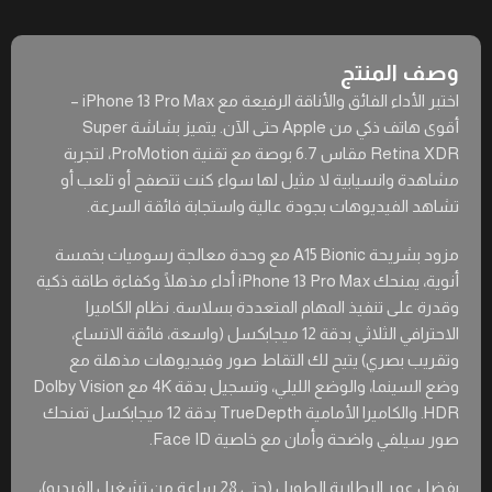
وصف المنتج
اختبر الأداء الفائق والأناقة الرفيعة مع iPhone 13 Pro Max –
أقوى هاتف ذكي من Apple حتى الآن. يتميز بشاشة Super
Retina XDR مقاس 6.7 بوصة مع تقنية ProMotion، لتجربة
مشاهدة وانسيابية لا مثيل لها سواء كنت تتصفح أو تلعب أو
تشاهد الفيديوهات بجودة عالية واستجابة فائقة السرعة.
مزود بشريحة A15 Bionic مع وحدة معالجة رسوميات بخمسة
أنوية، يمنحك iPhone 13 Pro Max أداء مذهلًا وكفاءة طاقة ذكية
وقدرة على تنفيذ المهام المتعددة بسلاسة. نظام الكاميرا
الاحترافي الثلاثي بدقة 12 ميجابكسل (واسعة، فائقة الاتساع،
وتقريب بصري) يتيح لك التقاط صور وفيديوهات مذهلة مع
وضع السينما، والوضع الليلي، وتسجيل بدقة 4K مع Dolby Vision
HDR. والكاميرا الأمامية TrueDepth بدقة 12 ميجابكسل تمنحك
صور سيلفي واضحة وأمان مع خاصية Face ID.
بفضل عمر البطارية الطويل (حتى 28 ساعة من تشغيل الفيديو)،