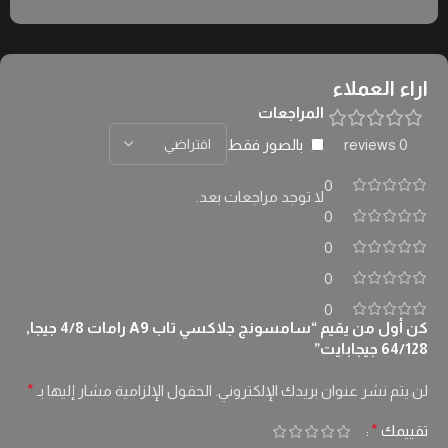
اراء العملاء
المراجعات
بالصور فقط
0 reviews
0
لا توجد مراجعات بعد.
0
0
0
0
كن أول من يقيم “سامسونج جلاكسي تاب A9 رامات 4/8 جيجا,
64/128 جيجابايت”
لن يتم نشر عنوان بريدك الإلكتروني.
الحقول الإلزامية مشار إليها بـ
*
تقييمك
*