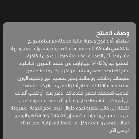
وصف المنتج
استمتع بأداء قوي وتجربة مرئية مذهلة مع
سامسونج
جالاكسي تاب A9
، المصمم ليمنحك تجربة ترفيه وإنتاجية وإبداع لا
مثيل لها. يأتي الجهاز مزودًا بـ 4/8
جيجابايت من الذاكرة
العشوائية
و64/128
جيجابايت من سعة التخزين الداخلية
،
ليتيح لك تعدد المهام بسلاسة وتخزين كل ما تحتاجه من
تطبيقات وملفات ووسائط. يتميز بتصميم أنيق وخفيف الوزن،
مما يجعله مثالياً للاستخدام أثناء التنقل، سواء كنت تشاهد
أفلامك المفضلة، تحضر اجتماعاتك الافتراضية، أو تلعب ألعابك
في أي مكان. شاشة الجهاز توفر ألوانًا نابضة بالحياة وتفاصيل
دقيقة، إلى جانب بطارية تدوم طوال اليوم. ومع الجودة المعروفة
من سامسونج والمزايا الذكية، فإن Galaxy Tab A9 هو الرفيق
المثالي للعمل والترفيه وكل ما بينهما. قم بترقية نمط حياتك
الرقمي الآن.