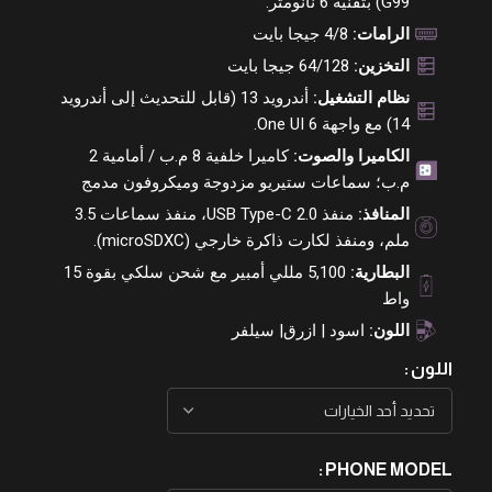
G99) بتقنية 6 نانومتر.
الرامات:
4/8 جيجا بايت
التخزين:
64/128 جيجا بايت
نظام التشغيل:
أندرويد 13 (قابل للتحديث إلى أندرويد
14) مع واجهة One UI 6.
الكاميرا والصوت:
كاميرا خلفية 8 م.ب / أمامية 2
م.ب؛ سماعات ستيريو مزدوجة وميكروفون مدمج
المنافذ:
منفذ USB Type-C 2.0، منفذ سماعات 3.5
ملم، ومنفذ لكارت ذاكرة خارجي (microSDXC).
البطارية:
5,100 مللي أمبير مع شحن سلكي بقوة 15
واط
اللون:
اسود | ازرق| سيلفر
اللون
PHONE MODEL