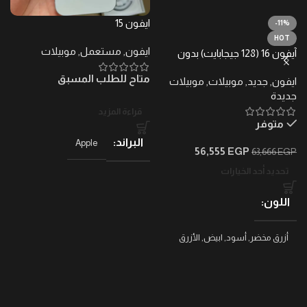
ايفون 15
ايف
-11%
HOT
ايفون
,
مستعمل
,
موبيلات
ا
آيفون 16 (128 جيجابايت) بدون
ضرائب – ضمان محلي
متاح للطلب المسبق
م
ايفون
,
جديد
,
موبيلات
,
موبيلات
جديدة
قراءة المزيد
متوفر
البراند
Apple
56,555
EGP
63,666
EGP
تحديد أحد الخيارات
اللون
أزرق مخضر
,
أسود
,
ابيض
,
الأزرق
البحري العميق
,
بينك