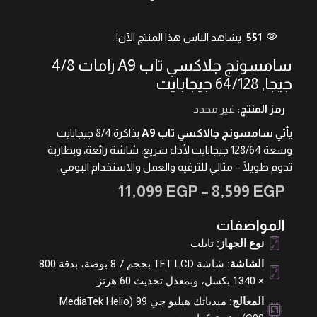
551
يشاهد الناس هذا المنتج الآن!
سامسونج جلاكسي تاب A9 رامات 4/8
جيجا, 64/128 جيجابايت
رمز المنتج:
غير محدد
يأتي
سامسونج جالاكسي تاب A9
بذاكرة 8/4 جيجابايت
وسعة 128/64 جيجابايت لأداء سريع، شاشة رائعة، وبطارية
تدوم طويلًا – مثالي للترفيه والعمل والاستخدام اليومي.
11,099
EGP
–
8,599
EGP
المواصفات
نوع الجهاز:
تابلت
الشاشة:
شاشة TFT LCD بحجم 8.7 بوصة، بدقة 800
× 1340 بكسل، وبمعدل تحديث 60 هرتز.
المعالج:
ميدياتك هيليو جي 99 (MediaTek Helio