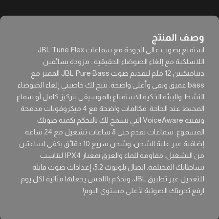
وصف المنتج
استمتع بصوت عالي الجودة مع سماعات JBL Tune Flex
اللاسلكية مع إلغاء الضوضاء الحقيقية . مزودة بسائقين
ديناميكيين 12 ملم لتقديم صوت JBL Pure Bass المميز مع
bass عميق ونقي وأعلى واضحة. تتيح لك خاصيتي إلغاء الضوضاء
النشط والبيئة الذكية الاستمتاع بالموسيقى بتركيز كامل أو سماع
المحيط عند الحاجة. مكالمات واضحة مع 4 ميكروفونات مدمجة
وتقنية VoiceAware التي تسمح لك بالتحكم بكمية صوتك
المسموع. سماعات تقدم حتى 8 ساعات تشغيل مع 24 ساعة
إضافية عبر علبة الشحن، وشحن سريع 10 دقائق يكفي لساعتين
من التشغيل. مقاومة للماء والعرق بمعيار IPX4 لتناسب
نشاطاتك المختلفة. اتصال بلوتوث 5.2، إعدادات صوت قابلة
للتعديل عبر تطبيق JBL، وتحكم باللمس يجعلها مثالية لكل يوم.
ارفع تجربتك الصوتية لأعلى مستوى اليوم!