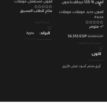
ايفون
,
مستعمل
,
موبيلات
ا
آيفون 16 (128 جيجابايت) بدون
ضرائب – ضمان محلي
متاح للطلب المسبق
م
ايفون
,
جديد
,
موبيلات
,
موبيلات
جديدة
قراءة المزيد
متوفر
البراند
Apple
56,555
EGP
63,666
EGP
تحديد أحد الخيارات
اللون
أزرق مخضر
,
أسود
,
ابيض
,
الأزرق
البحري العميق
,
بينك