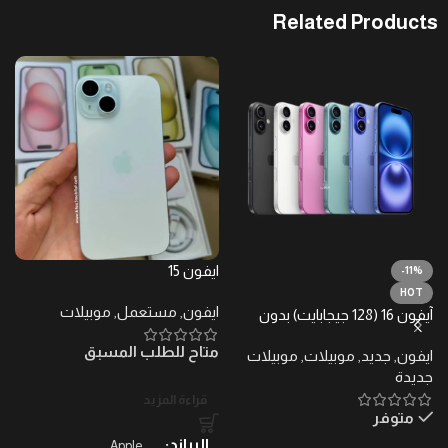
Related Products
ايفون 15
ايف
-11%
HOT
ايفون
,
مستعمل
,
موبيلات
ا
آيفون 16 (128 جيجابايت) بدون
ضرائب – ضمان محلي
متاح للطلب المسبق
م
ايفون
,
جديد
,
موبيلات
,
موبيلات
جديدة
قراءة المزيد
متوفر
البراند
Apple