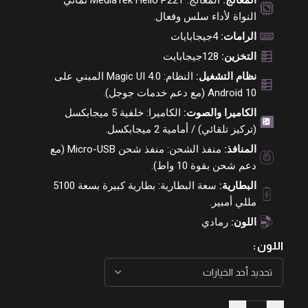
المعالج:
المعالج: MediaTek Helio P22T ثماني
النواة لأداء سلس وفعال.
الرامات:
4جيجابايات
التخزين:
128جيجابايت
نظام التشغيل:
النظام: Magic UI 4.0 المبني على
Android 10 (مع دعم خدمات جوجل).
الكاميرا والصوت:
الكاميرا: خلفية 5 ميجابكسل
(تركيز تلقائي) / أمامية 2 ميجابكسل.
المنافذ:
منفذ الشحن: منفذ شحن Micro-USB (مع
دعم شحن بقوة 10 واط).
البطارية:
سعة البطارية: بطارية كبيرة بسعة 5100
مللي أمبير.
اللون:
رمادي
اللون