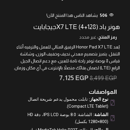
506
يشاهد الناس هذا المنتج الآن!
هونر باد X7 LTE (4+128)جيجابايت
رمز المنتج:
غير محدد
يُعد Honor Pad X7 LTE الرفيق المثالي للعمل والترفيه أثناء
التنقل. يتميز بتصميم معدني نحيف وخفيف الوزن، وشاشة
قياس 8 بوصة توفر راحة تامة للعين، مع دعم اتصال الجيل
الرابع (LTE) لضمان بقائك متصلاً بالإنترنت في أي مكان وزمان.
7,125
EGP
8,499
EGP
المواصفات
نوع الجهاز:
تابلت محمول يدعم شريحة اتصال
(Compact LTE Tablet).
الشاشة:
الشاشة: 8.0 بوصة IPS LCD، دقة HD
(1280×800 بكسل).