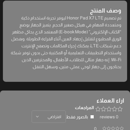
وصف المنتج
تم تصميم Honor Pad X7 LTE ليوفر تجربة استخدام ذكية
ومتعددة المهام في هيكل صغير الحجم. يتميز الجهاز بوضع
“الكتاب الإلكتروني” (E-book Mode) المعتمد الذي يحاكي مظهر
الورق المطبوع لتقليل إجهاد العين أثناء القراءة الطويلة. وبفضل
دعم شبكات LTE، يمكنك إجراء المكالمات وتصفح الإنترنت
واستخدام التطبيقات التعليمية أو المكتبية حتى بدون توفر شبكة
Wi-Fi. إنه جهاز مثالي للطلاب، الأطفال، والمحترفين الذين
يحتاجون إلى جهاز لوحي عملي، متين، وسهل التنقل.
اراء العملاء
المراجعات
بالصور فقط
0 reviews
0