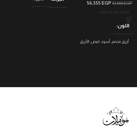
56,555
EGP
63,666
EGP
تحديد أحد الخيارات
اللون
أزرق مخضر
,
أسود
,
ابيض
,
الأزرق
البحري العميق
,
بينك