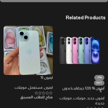
Related Products
ايفون 15
ايف
-11%
HOT
ايفون
,
مستعمل
,
موبيلات
ا
آيفون 16 (128 جيجابايت) بدون
ضرائب – ضمان محلي
متاح للطلب المسبق
م
ايفون
,
جديد
,
موبيلات
,
موبيلات
جديدة