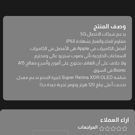
وصف المنتج
يدعم شبكات الاتصال 5G.
مقاوم للماء والغبار بشهادة IP68.
أفضل الكاميرات في Apple هي الأفضل في الكاميرات.
السماعات الخارجية تأتي بصوت ستريو عالي ومحترم .
ولا خلاف على أن الهاتف يحتوي على أقوى وأسرع معالج A15
Bionic في السوق.
شاشة Super Retina XDR OLED كبيرة الحجم تدعم معدل
تحديث أعلى يبلغ 120 هرتز وتوفر تجربة جيدة جدًا
اراء العملاء
المراجعات