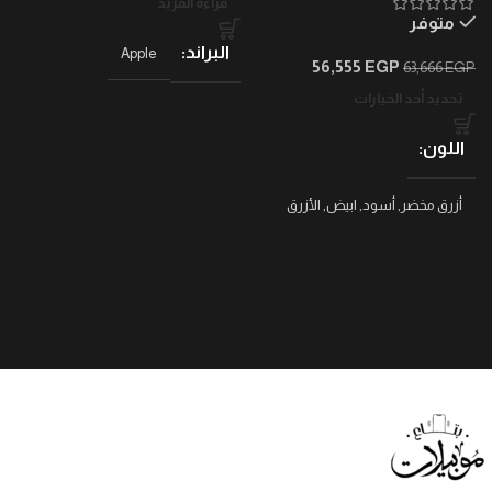
قراءة المزيد
متوفر
البراند
Apple
56,555
EGP
63,666
EGP
تحديد أحد الخيارات
اللون
أزرق مخضر
,
أسود
,
ابيض
,
الأزرق
البحري العميق
,
بينك