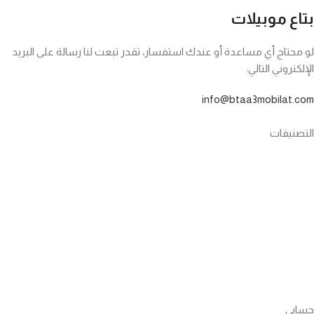
بتاع موبيلات
لو محتاج أي مساعدة أو عندك استفسار، تقدر تبعت لنا رسالة على البريد
الإلكتروني التالي:
info@btaa3mobilat.com
التصنيفات
تليفونات
ساعات
باور بانك
إير بودز
سماعات
كابلات
حسابي